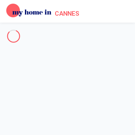
CANNES
Cannes & surroundings
-
Votre recherche
SEARCH
Vos filtres
Appliquer
Arriving