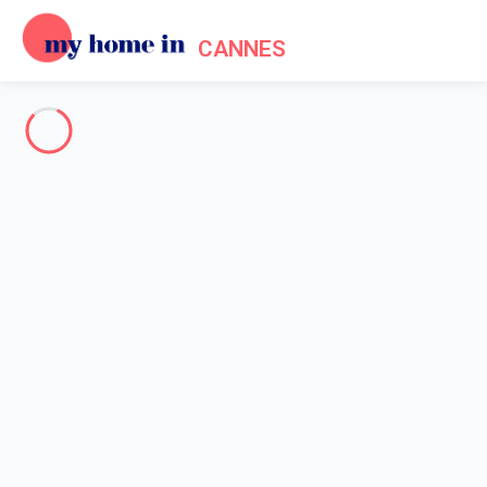
CANNES
Cannes & surroundings
-
Votre recherche
SEARCH
Vos filtres
Appliquer
Arriving