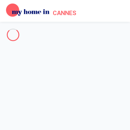
CANNES
Cannes & surroundings
-
Votre recherche
SEARCH
Vos filtres
Appliquer
Arriving