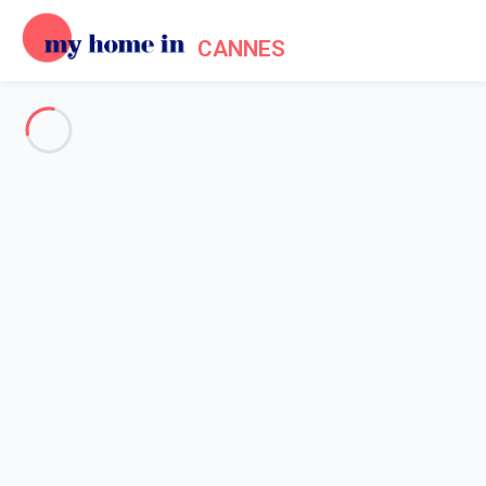
CANNES
Cannes & surroundings
-
Votre recherche
SEARCH
Vos filtres
Appliquer
Arriving